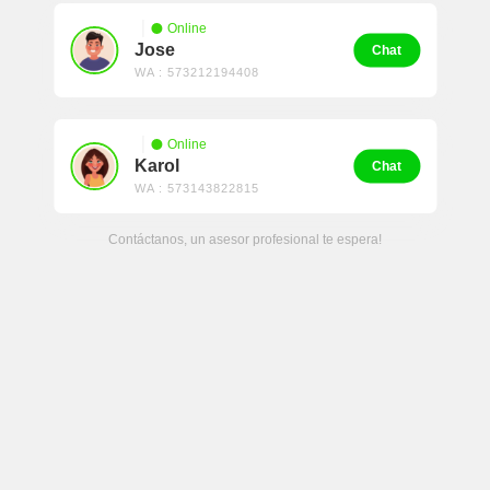
Online
Jose
Chat
WA : 573212194408
Online
Karol
Chat
WA : 573143822815
Contáctanos, un asesor profesional te espera!