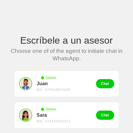
Escríbele a un asesor
Choose one of of the agent to initiate chat in
WhatsApp.
Online
Juan
Chat
WA : 573013875499
Online
Sara
Chat
WA : 573144101313