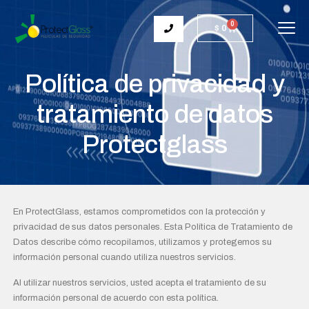
0
$
0
Política de privacidad y
tratamiento de datos
Protectglass
En ProtectGlass, estamos comprometidos con la protección y
privacidad de sus datos personales. Esta Política de Tratamiento de
Datos describe cómo recopilamos, utilizamos y protegemos su
información personal cuando utiliza nuestros servicios.
Al utilizar nuestros servicios, usted acepta el tratamiento de su
información personal de acuerdo con esta política.